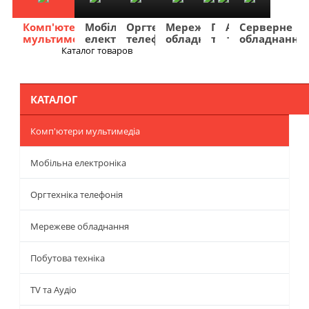
Комп'ютери
Мобільна
Оргтехніка
Мережеве
Побутова
TV
Фото
Авто
Серверне
мультимедіа
електроніка
телефонія
обладнання
техніка
та
та
та
обладнання
Аудіо
відео
навігація
Каталог товаров
Меню
КАТАЛОГ
Комп'ютери мультимедіа
Мобільна електроніка
Оргтехніка телефонія
Мережеве обладнання
Побутова техніка
TV та Аудіо