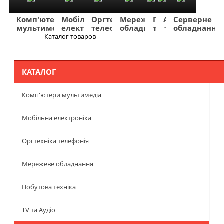
Комп'ютери
Мобільна
Оргтехніка
Мережеве
Побутова
TV
Фото
Авто
Серверне
мультимедіа
електроніка
телефонія
обладнання
техніка
та
та
та
обладнання
Аудіо
відео
навігація
Каталог товаров
Меню
КАТАЛОГ
Комп'ютери мультимедіа
Мобільна електроніка
Оргтехніка телефонія
Мережеве обладнання
Побутова техніка
TV та Аудіо