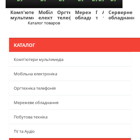
Комп'ютери
Мобільна
Оргтехніка
Мережеве
Побутова
TV
Фото
Авто
Серверне
мультимедіа
електроніка
телефонія
обладнання
техніка
та
та
та
обладнання
Аудіо
відео
навігація
Каталог товаров
Меню
КАТАЛОГ
Комп'ютери мультимедіа
Мобільна електроніка
Оргтехніка телефонія
Мережеве обладнання
Побутова техніка
TV та Аудіо