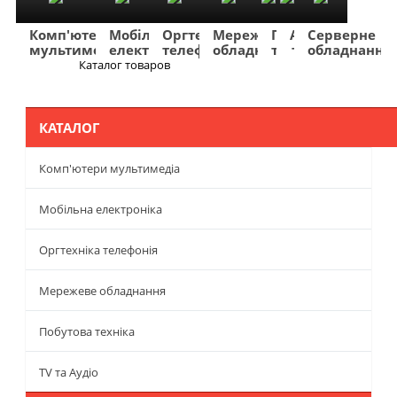
Комп'ютери
Мобільна
Оргтехніка
Мережеве
Побутова
TV
Фото
Авто
Серверне
мультимедіа
електроніка
телефонія
обладнання
техніка
та
та
та
обладнання
Аудіо
відео
навігація
Каталог товаров
Меню
КАТАЛОГ
Комп'ютери мультимедіа
Мобільна електроніка
Оргтехніка телефонія
Мережеве обладнання
Побутова техніка
TV та Аудіо