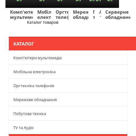
Комп'ютери
Мобільна
Оргтехніка
Мережеве
Побутова
TV
Фото
Авто
Серверне
мультимедіа
електроніка
телефонія
обладнання
техніка
та
та
та
обладнання
Аудіо
відео
навігація
Каталог товаров
Меню
КАТАЛОГ
Комп'ютери мультимедіа
Мобільна електроніка
Оргтехніка телефонія
Мережеве обладнання
Побутова техніка
TV та Аудіо