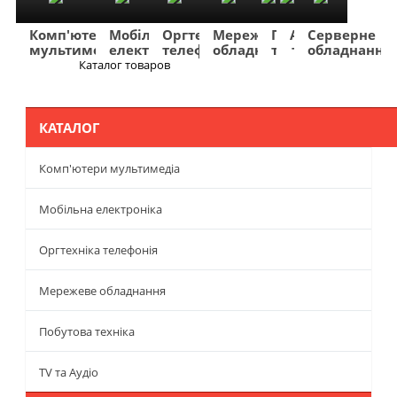
Комп'ютери
Мобільна
Оргтехніка
Мережеве
Побутова
TV
Фото
Авто
Серверне
мультимедіа
електроніка
телефонія
обладнання
техніка
та
та
та
обладнання
Аудіо
відео
навігація
Каталог товаров
Меню
КАТАЛОГ
Комп'ютери мультимедіа
Мобільна електроніка
Оргтехніка телефонія
Мережеве обладнання
Побутова техніка
TV та Аудіо