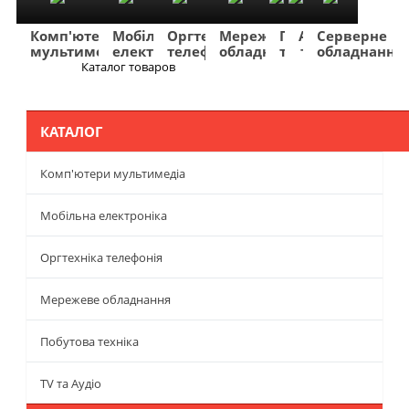
Комп'ютери
Мобільна
Оргтехніка
Мережеве
Побутова
TV
Фото
Авто
Серверне
мультимедіа
електроніка
телефонія
обладнання
техніка
та
та
та
обладнання
Аудіо
відео
навігація
Каталог товаров
Меню
КАТАЛОГ
Комп'ютери мультимедіа
Мобільна електроніка
Оргтехніка телефонія
Мережеве обладнання
Побутова техніка
TV та Аудіо