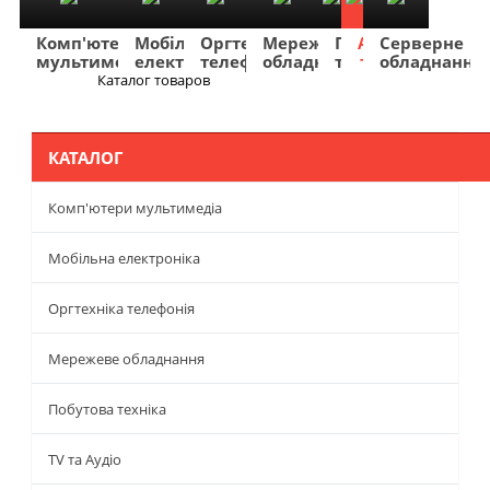
Комп'ютери
Мобільна
Оргтехніка
Мережеве
Побутова
TV
Фото
Авто
Серверне
мультимедіа
електроніка
телефонія
обладнання
техніка
та
та
та
обладнання
Аудіо
відео
навігація
Каталог товаров
Меню
КАТАЛОГ
Комп'ютери мультимедіа
Мобільна електроніка
Оргтехніка телефонія
Мережеве обладнання
Побутова техніка
TV та Аудіо