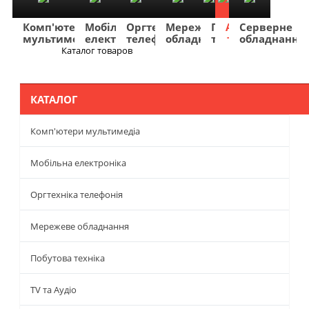
Комп'ютери
Мобільна
Оргтехніка
Мережеве
Побутова
TV
Фото
Авто
Серверне
мультимедіа
електроніка
телефонія
обладнання
техніка
та
та
та
обладнання
Аудіо
відео
навігація
Каталог товаров
Меню
КАТАЛОГ
Комп'ютери мультимедіа
Мобільна електроніка
Оргтехніка телефонія
Мережеве обладнання
Побутова техніка
TV та Аудіо