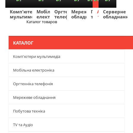
Комп'ютери
Мобільна
Оргтехніка
Мережеве
Побутова
TV
Фото
Авто
Серверне
мультимедіа
електроніка
телефонія
обладнання
техніка
та
та
та
обладнання
Аудіо
відео
навігація
Каталог товаров
Меню
КАТАЛОГ
Комп'ютери мультимедіа
Мобільна електроніка
Оргтехніка телефонія
Мережеве обладнання
Побутова техніка
TV та Аудіо