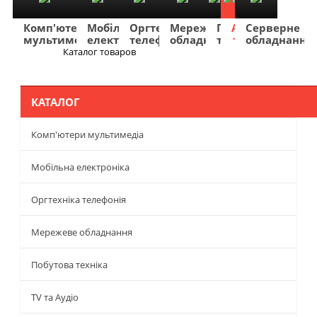
Комп'ютери
Мобільна
Оргтехніка
Мережеве
Побутова
TV
Фото
Авто
Серверне
мультимедіа
електроніка
телефонія
обладнання
техніка
та
та
та
обладнання
Аудіо
відео
навігація
Каталог товаров
Меню
КАТАЛОГ
Комп'ютери мультимедіа
Мобільна електроніка
Оргтехніка телефонія
Мережеве обладнання
Побутова техніка
TV та Аудіо