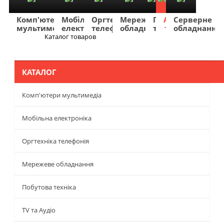
Комп'ютери
Мобільна
Оргтехніка
Мережеве
Побутова
TV
Фото
Авто
Серверне
мультимедіа
електроніка
телефонія
обладнання
техніка
та
та
та
обладнання
Аудіо
відео
навігація
Каталог товаров
Меню
КАТАЛОГ
Комп'ютери мультимедіа
Мобільна електроніка
Оргтехніка телефонія
Мережеве обладнання
Побутова техніка
TV та Аудіо