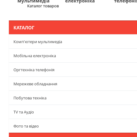
мультимедіа
електроніка
телефоні
Каталог товаров
Меню
КАТАЛОГ
Комп'ютери мультимедіа
Мобільна електроніка
Оргтехніка телефонія
Мережеве обладнання
Побутова техніка
TV та Аудіо
Фото та відео