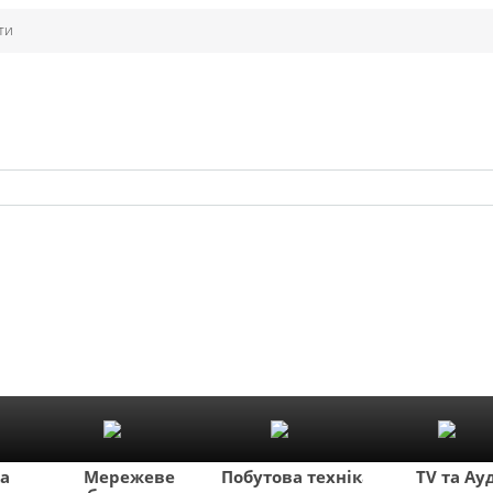
ти
ка
Мережеве
Побутова техніка
TV та Ау