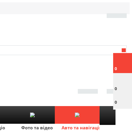
0
0
0
діо
Фото та відео
Авто та навігація