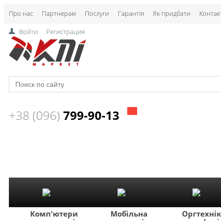
Про нас
Партнерам
Послуги
Гарантія
Як придбати
Контак
Войти
Регистрация
+38 (096)
799-90-13
Комп'ютери
Мобільна
Оргтехні