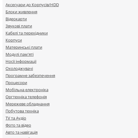
Аксесуари до Корпусів/HDD
Блоки живлення
Відеокарти
Звукові плати
Кабелі та перехідники
Корпуси
Материнські плати
Модулі пам'яті
Носії інформації
Охолоджувачі
Програмне забезпечення
Процесори
Мобільна електроніка
Оргтехніка телефонія
Мережеве обладнання
Побутова техніка
TV та Аудіо
Фото та відео
Авто та навігація