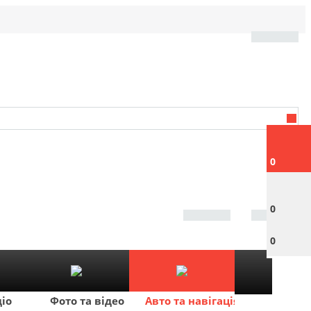
0
0
0
діо
Фото та відео
Авто та навігація