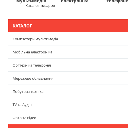
мультимедіа
електроніка
телефоні
Каталог товаров
Меню
КАТАЛОГ
Комп'ютери мультимедіа
Мобільна електроніка
Оргтехніка телефонія
Мережеве обладнання
Побутова техніка
TV та Аудіо
Фото та відео