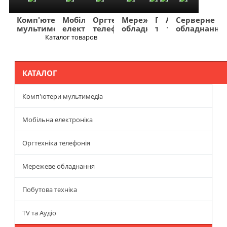
Комп'ютери
Мобільна
Оргтехніка
Мережеве
Побутова
TV
Фото
Авто
Серверне
мультимедіа
електроніка
телефонія
обладнання
техніка
та
та
та
обладнання
Аудіо
відео
навігація
Каталог товаров
Меню
КАТАЛОГ
Комп'ютери мультимедіа
Мобільна електроніка
Оргтехніка телефонія
Мережеве обладнання
Побутова техніка
TV та Аудіо