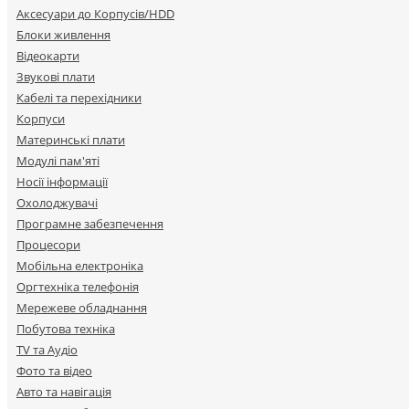
Аксесуари до Корпусів/HDD
Блоки живлення
Відеокарти
Звукові плати
Кабелі та перехідники
Корпуси
Материнські плати
Модулі пам'яті
Носії інформації
Охолоджувачі
Програмне забезпечення
Процесори
Мобільна електроніка
Оргтехніка телефонія
Мережеве обладнання
Побутова техніка
TV та Аудіо
Фото та відео
Авто та навігація