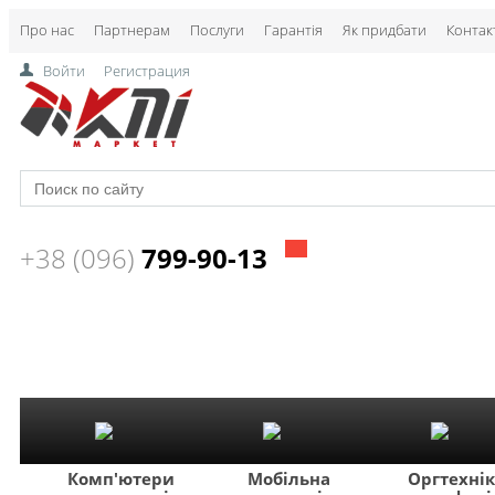
Про нас
Партнерам
Послуги
Гарантія
Як придбати
Контак
Войти
Регистрация
+38 (096)
799-90-13
Комп'ютери
Мобільна
Оргтехні