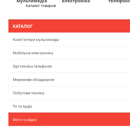
мультимедіа
електроніка
телефоні
Каталог товаров
Меню
КАТАЛОГ
Комп'ютери мультимедіа
Мобільна електроніка
Оргтехніка телефонія
Мережеве обладнання
Побутова техніка
TV та Аудіо
Фото та відео