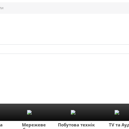
ти
ка
Мережеве
Побутова техніка
TV та Ау