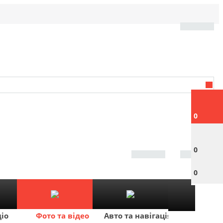
0
0
0
діо
Фото та відео
Авто та навігація