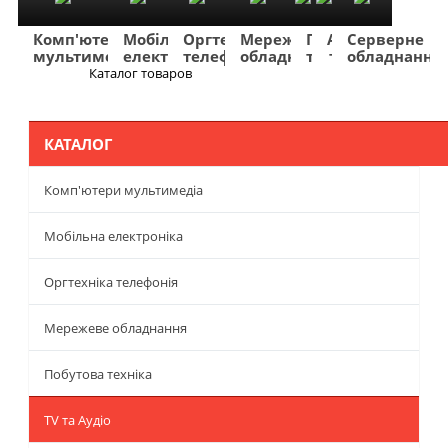
Комп'ютери
Мобільна
Оргтехніка
Мережеве
Побутова
TV
Фото
Авто
Серверне
мультимедіа
електроніка
телефонія
обладнання
техніка
та
та
та
обладнання
Аудіо
відео
навігація
Каталог товаров
Меню
КАТАЛОГ
Комп'ютери мультимедіа
Мобільна електроніка
Оргтехніка телефонія
Мережеве обладнання
Побутова техніка
TV та Аудіо