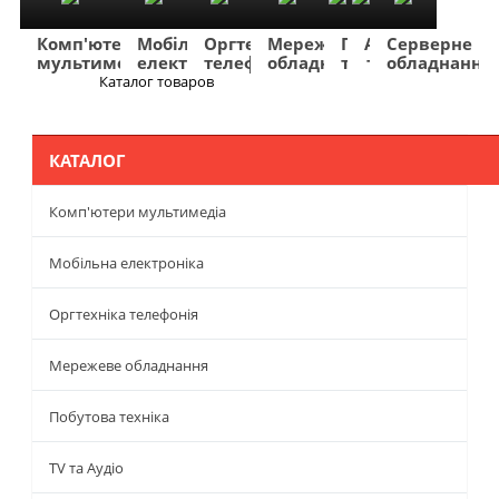
Комп'ютери
Мобільна
Оргтехніка
Мережеве
Побутова
TV
Фото
Авто
Серверне
мультимедіа
електроніка
телефонія
обладнання
техніка
та
та
та
обладнання
Аудіо
відео
навігація
Каталог товаров
Меню
КАТАЛОГ
Комп'ютери мультимедіа
Мобільна електроніка
Оргтехніка телефонія
Мережеве обладнання
Побутова техніка
TV та Аудіо