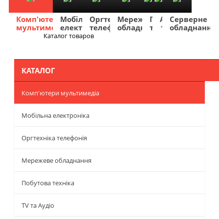
Комп'ютери
Мобільна
Оргтехніка
Мережеве
Побутова
TV
Фото
Авто
Серверне
мультимедіа
електроніка
телефонія
обладнання
техніка
та
та
та
обладнання
Аудіо
відео
навігація
Каталог товаров
Меню
КАТАЛОГ
Комп'ютери мультимедіа
Мобільна електроніка
Оргтехніка телефонія
Мережеве обладнання
Побутова техніка
TV та Аудіо