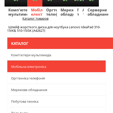
Комп'ютери
Мобільна
Оргтехніка
Мережеве
Побутова
TV
Фото
Авто
Серверне
мультимедіа
електроніка
телефонія
обладнання
техніка
та
та
та
обладнання
Аудіо
відео
навігація
Каталог товаров
Меню
Шлейф жорсткого диска для ноутбука Lenovo IdeaPad 310-
15IKB, 510-15ISK (A42627)
КАТАЛОГ
Комп'ютери мультимедіа
Мобільна електроніка
Оргтехніка телефонія
Мережеве обладнання
Побутова техніка