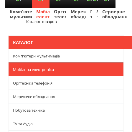
Комп'ютери
Мобільна
Оргтехніка
Мережеве
Побутова
TV
Фото
Авто
Серверне
мультимедіа
електроніка
телефонія
обладнання
техніка
та
та
та
обладнання
Аудіо
відео
навігація
Каталог товаров
Меню
КАТАЛОГ
Комп'ютери мультимедіа
Мобільна електроніка
Оргтехніка телефонія
Мережеве обладнання
Побутова техніка
TV та Аудіо