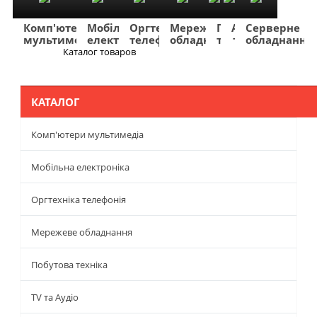
Комп'ютери
Мобільна
Оргтехніка
Мережеве
Побутова
TV
Фото
Авто
Серверне
мультимедіа
електроніка
телефонія
обладнання
техніка
та
та
та
обладнання
Аудіо
відео
навігація
Каталог товаров
Меню
КАТАЛОГ
Комп'ютери мультимедіа
Мобільна електроніка
Оргтехніка телефонія
Мережеве обладнання
Побутова техніка
TV та Аудіо