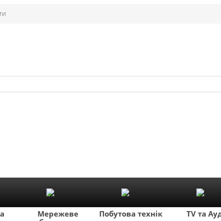
ти
ка
Мережеве
Побутова техніка
TV та Ау