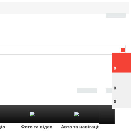
0
0
0
діо
Фото та відео
Авто та навігація