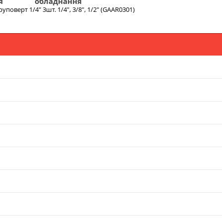
я
обладнання
уповерт 1/4" 3шт. 1/4", 3/8", 1/2" (GAAR0301)