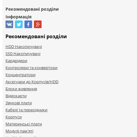
Рекомендовані розділи
Інформація
Рекомендовані розділи
HDD Накопичувачі
SSD Накопичувачі
Кардрідери
Контролери та конвертори
Концентратори
Аксесуари до Корпусів/HDD
Блоки живлення
Відеокарти
Звукові плати
Кабелі та перехідники
Корпуси
Материнські плати
Модулі пам'яті