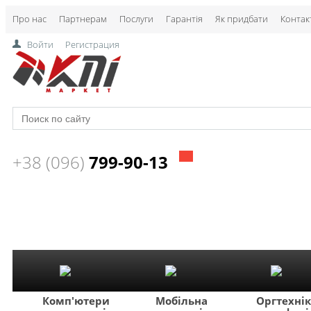
Про нас
Партнерам
Послуги
Гарантія
Як придбати
Контак
Войти
Регистрация
+38 (096)
799-90-13
Комп'ютери
Мобільна
Оргтехні