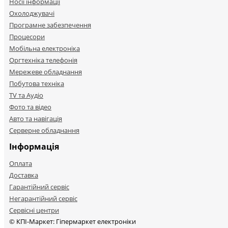
Носії інформації
Охолоджувачі
Програмне забезпечення
Процесори
Мобільна електроніка
Оргтехніка телефонія
Мережеве обладнання
Побутова техніка
TV та Аудіо
Фото та відео
Авто та навігація
Серверне обладнання
Інформація
Оплата
Доставка
Гарантійний сервіс
Негарантійний сервіс
Сервісні центри
© КПІ-Маркет: Гіпермаркет електроніки