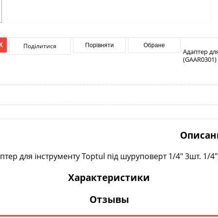
К
Поділитися
Порівняти
Обране
Адаптер для
(GAAR0301)
Описан
птер для інструменту Toptul під шуруповерт 1/4" 3шт. 1/4",
Характеристики
Отзывы