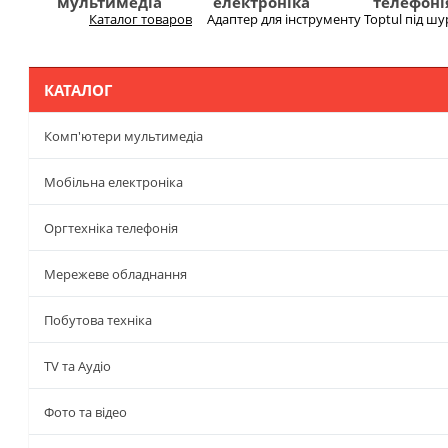
мультимедіа
електроніка
телефоні
Каталог товаров
Адаптер для інструменту Toptul під шур
Меню
КАТАЛОГ
Комп'ютери мультимедіа
Мобільна електроніка
Оргтехніка телефонія
Мережеве обладнання
Побутова техніка
TV та Аудіо
Фото та відео