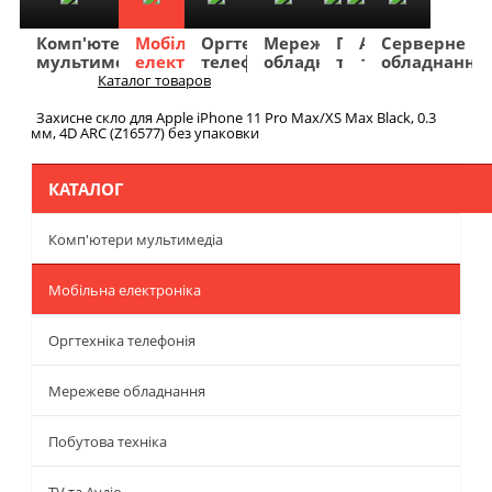
Комп'ютери
Мобільна
Оргтехніка
Мережеве
Побутова
TV
Фото
Авто
Серверне
мультимедіа
електроніка
телефонія
обладнання
техніка
та
та
та
обладнання
Аудіо
відео
навігація
Каталог товаров
Меню
Захисне скло для Apple iPhone 11 Pro Max/XS Max Black, 0.3
мм, 4D ARC (Z16577) без упаковки
КАТАЛОГ
Комп'ютери мультимедіа
Мобільна електроніка
Оргтехніка телефонія
Мережеве обладнання
Побутова техніка