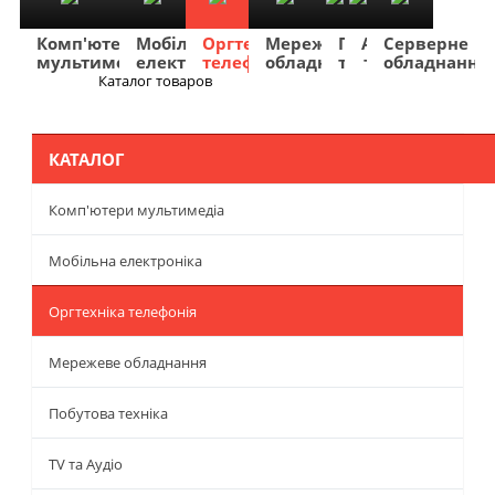
Комп'ютери
Мобільна
Оргтехніка
Мережеве
Побутова
TV
Фото
Авто
Серверне
мультимедіа
електроніка
телефонія
обладнання
техніка
та
та
та
обладнання
Аудіо
відео
навігація
Каталог товаров
Меню
КАТАЛОГ
Комп'ютери мультимедіа
Мобільна електроніка
Оргтехніка телефонія
Мережеве обладнання
Побутова техніка
TV та Аудіо