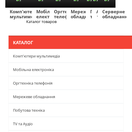
Комп'ютери
Мобільна
Оргтехніка
Мережеве
Побутова
TV
Фото
Авто
Серверне
мультимедіа
електроніка
телефонія
обладнання
техніка
та
та
та
обладнання
Аудіо
відео
навігація
Каталог товаров
Меню
КАТАЛОГ
Комп'ютери мультимедіа
Мобільна електроніка
Оргтехніка телефонія
Мережеве обладнання
Побутова техніка
TV та Аудіо