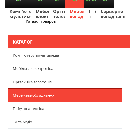
Комп'ютери
Мобільна
Оргтехніка
Мережеве
Побутова
TV
Фото
Авто
Серверне
мультимедіа
електроніка
телефонія
обладнання
техніка
та
та
та
обладнання
Аудіо
відео
навігація
Каталог товаров
Меню
КАТАЛОГ
Комп'ютери мультимедіа
Мобільна електроніка
Оргтехніка телефонія
Мережеве обладнання
Побутова техніка
TV та Аудіо