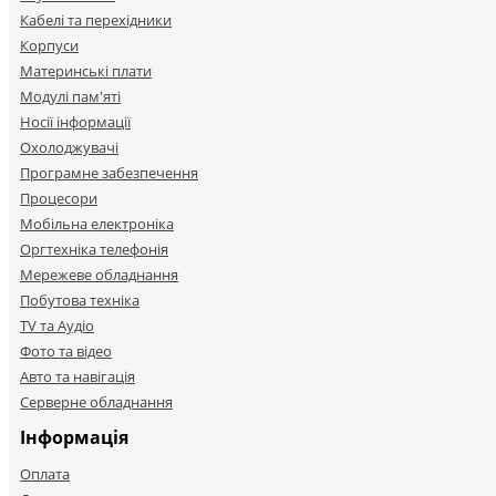
Кабелі та перехідники
Корпуси
Материнські плати
Модулі пам'яті
Носії інформації
Охолоджувачі
Програмне забезпечення
Процесори
Мобільна електроніка
Оргтехніка телефонія
Мережеве обладнання
Побутова техніка
TV та Аудіо
Фото та відео
Авто та навігація
Серверне обладнання
Інформація
Оплата