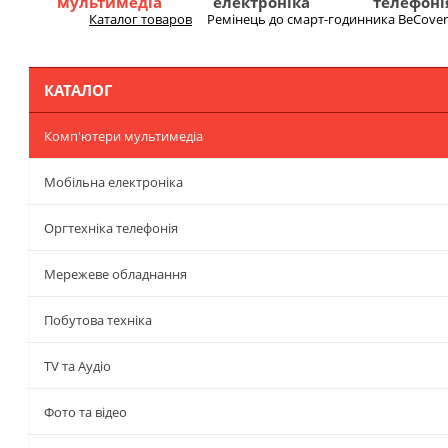
мультимедіа
електроніка
телефоні
Каталог товаров
Ремінець до смарт-годинника BeCover S
Меню
КАТАЛОГ
Комп'ютери мультимедіа
Мобільна електроніка
Оргтехніка телефонія
Мережеве обладнання
Побутова техніка
TV та Аудіо
Фото та відео