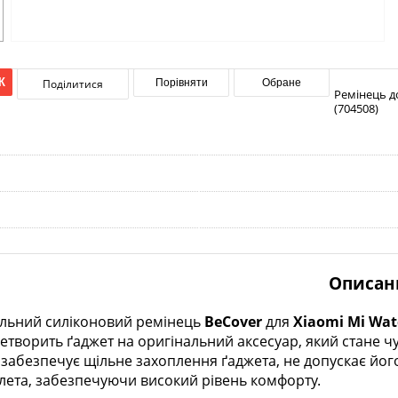
К
Поділитися
Порівняти
Обране
Ремінець до
(704508)
Описан
льний силіконовий ремінець
BeCover
для
Xiaomi Mi Wat
ретворить ґаджет на оригінальний аксесуар, який стане
абезпечує щільне захоплення ґаджета, не допускає його 
лета, забезпечуючи високий рівень комфорту.