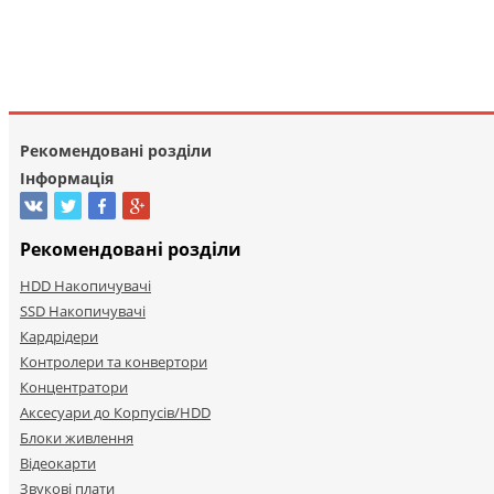
Рекомендовані розділи
Інформація
Рекомендовані розділи
HDD Накопичувачі
SSD Накопичувачі
Кардрідери
Контролери та конвертори
Концентратори
Аксесуари до Корпусів/HDD
Блоки живлення
Відеокарти
Звукові плати