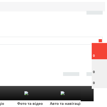
0
0
0
діо
Фото та відео
Авто та навігація