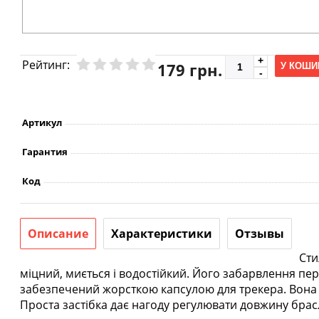
Рейтинг:
179 грн.
У КОШИ
Артикул
Гарантия
Код
Описание
Характеристики
Отзывы
Сти
міцний, миється і водостійкий. Його забарвлення пе
забезпечений жорсткою капсулою для трекера. Вона з
Проста застібка дає нагоду регулювати довжину брас