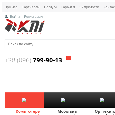
Про нас
Партнерам
Послуги
Гарантія
Як придбати
Контак
Войти
Регистрация
+38 (096)
799-90-13
Комп'ютери
Мобільна
Оргтехні