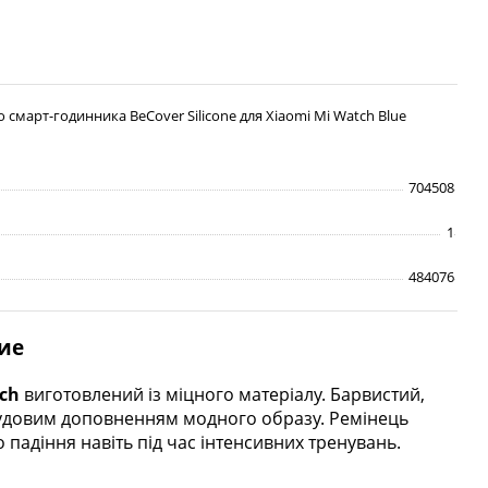
 смарт-годинника BeCover Silicone для Xiaomi Mi Watch Blue
704508
1
484076
ие
ch
виготовлений із міцного матеріалу. Барвистий,
 чудовим доповненням модного образу. Ремінець
падіння навіть під час інтенсивних тренувань.