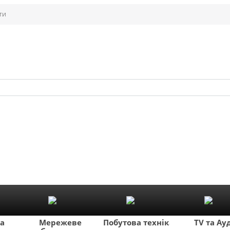
ти
ка
Мережеве
Побутова техніка
TV та Ау