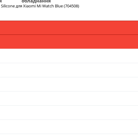
я
обладнання
ilicone для Xiaomi Mi Watch Blue (704508)