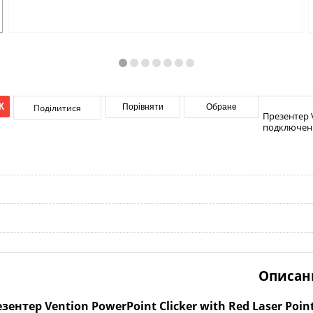
К
Поділитися
Порівняти
Обране
Презентер V
подключения
Описан
зентер Vention PowerPoint Clicker with Red Laser Point