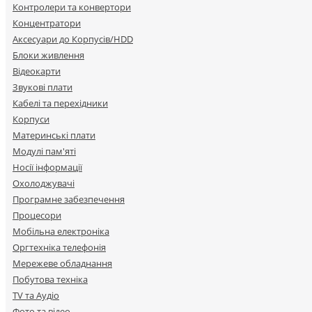
Контролери та конвертори
Концентратори
Аксесуари до Корпусів/HDD
Блоки живлення
Відеокарти
Звукові плати
Кабелі та перехідники
Корпуси
Материнські плати
Модулі пам'яті
Носії інформації
Охолоджувачі
Програмне забезпечення
Процесори
Мобільна електроніка
Оргтехніка телефонія
Мережеве обладнання
Побутова техніка
TV та Аудіо
Фото та відео