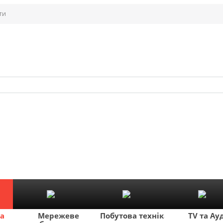
ти
ка
Мережеве
Побутова техніка
TV та Ау