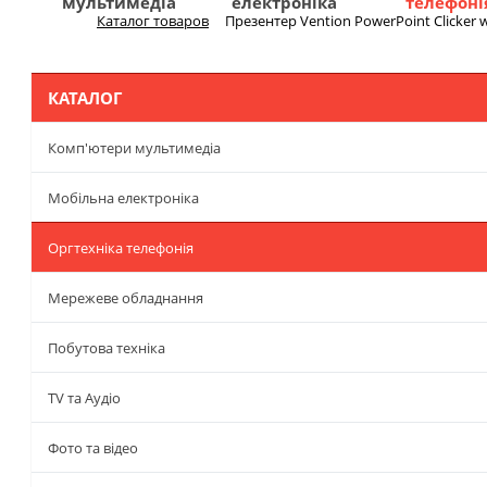
мультимедіа
електроніка
телефоні
Каталог товаров
Презентер Vention PowerPoint Clicker w
Меню
КАТАЛОГ
Комп'ютери мультимедіа
Мобільна електроніка
Оргтехніка телефонія
Мережеве обладнання
Побутова техніка
TV та Аудіо
Фото та відео