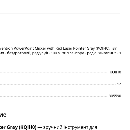
ention PowerPoint Clicker with Red Laser Pointer Gray (KQIH0), Тип
 - бездротовий, радіус дії - 100 м, тип сенсора - радіо, живлення - 1
KQIH0
12
905590
ие
er Gray (KQIH0)
— зручний інструмент для