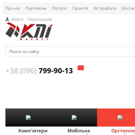
Про нас
Партнерам
Послуги
Гарантія
Як придбати
Контак
Войти
Регистрация
+38 (096)
799-90-13
Комп'ютери
Мобільна
Оргтехні