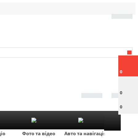
0
0
0
діо
Фото та відео
Авто та навігація