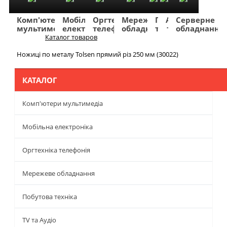
Комп'ютери
Мобільна
Оргтехніка
Мережеве
Побутова
TV
Фото
Авто
Серверне
мультимедіа
електроніка
телефонія
обладнання
техніка
та
та
та
обладнання
Аудіо
відео
навігація
Каталог товаров
Меню
Ножиці по металу Tolsen прямий різ 250 мм (30022)
КАТАЛОГ
Комп'ютери мультимедіа
Мобільна електроніка
Оргтехніка телефонія
Мережеве обладнання
Побутова техніка
TV та Аудіо