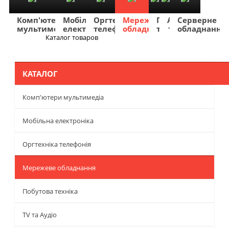
Комп'ютери
Мобільна
Оргтехніка
Мережеве
Побутова
TV
Фото
Авто
Серверне
мультимедіа
електроніка
телефонія
обладнання
техніка
та
та
та
обладнання
Аудіо
відео
навігація
Каталог товаров
Меню
КАТАЛОГ
Комп'ютери мультимедіа
Мобільна електроніка
Оргтехніка телефонія
Мережеве обладнання
Побутова техніка
TV та Аудіо