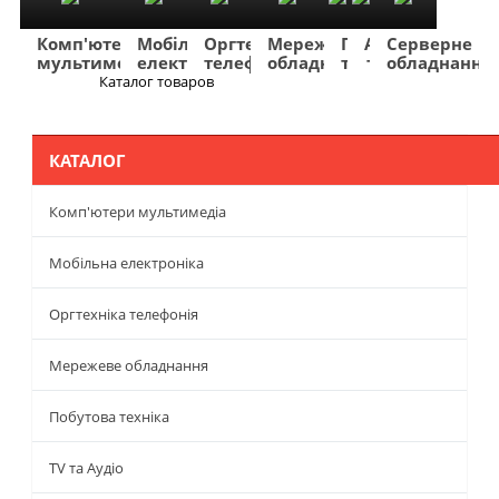
Комп'ютери
Мобільна
Оргтехніка
Мережеве
Побутова
TV
Фото
Авто
Серверне
мультимедіа
електроніка
телефонія
обладнання
техніка
та
та
та
обладнання
Аудіо
відео
навігація
Каталог товаров
Меню
КАТАЛОГ
Комп'ютери мультимедіа
Мобільна електроніка
Оргтехніка телефонія
Мережеве обладнання
Побутова техніка
TV та Аудіо