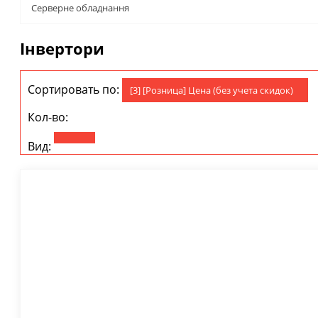
Серверне обладнання
Інвертори
Сортировать по:
[3] [Розница] Цена (без учета скидок)
Кол-во:
Вид: