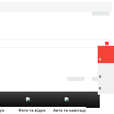
0
0
0
діо
Фото та відео
Авто та навігація