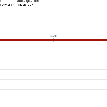
я
обладнання
нструменти
Інвертори
46201