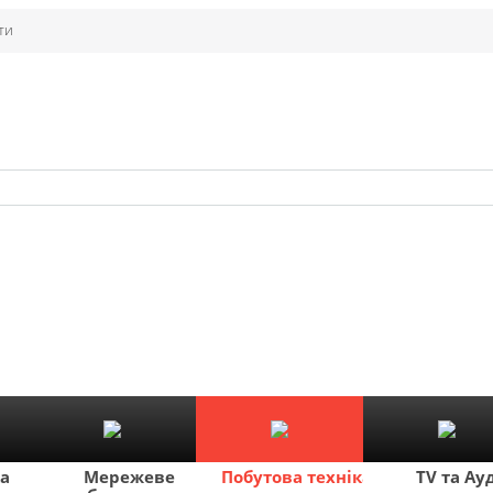
ти
ка
Мережеве
Побутова техніка
TV та Ау