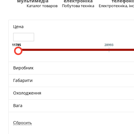
мультимедіа
електроніка
телефоні
Каталог товаров
Побутова техніка
Електротехніка, і
Меню
Цена
11785
28993
Виробник
Габарити
Охолодження
Вага