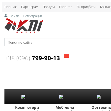
Про нас
Партнерам
Послуги
Гарантія
Як придбати
Контак
Войти
Регистрация
+38 (096)
799-90-13
Комп'ютери
Мобільна
Оргтехні