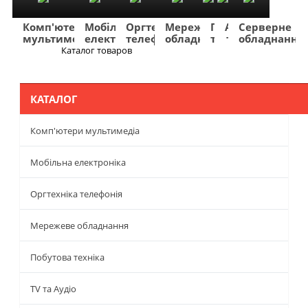
Комп'ютери
Мобільна
Оргтехніка
Мережеве
Побутова
TV
Фото
Авто
Серверне
мультимедіа
електроніка
телефонія
обладнання
техніка
та
та
та
обладнання
Аудіо
відео
навігація
Каталог товаров
Меню
КАТАЛОГ
Комп'ютери мультимедіа
Мобільна електроніка
Оргтехніка телефонія
Мережеве обладнання
Побутова техніка
TV та Аудіо