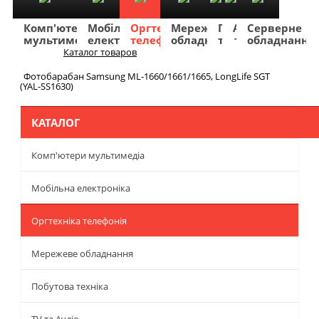
Комп'ютери
Мобільна
Оргтехніка
Мережеве
Побутова
TV
Фото
Авто
Серверне
мультимедіа
електроніка
телефонія
обладнання
техніка
та
та
та
обладнання
Аудіо
відео
навігація
Каталог товаров
Меню
Фотобарабан Samsung ML-1660/1661/1665, LongLife SGT
(YAL-SS1630)
КАТАЛОГ
Комп'ютери мультимедіа
Мобільна електроніка
Оргтехніка телефонія
Мережеве обладнання
Побутова техніка