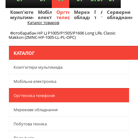
Комп'ютери
Мобільна
Оргтехніка
Мережеве
Побутова
TV
Фото
Авто
Серверне
мультимедіа
електроніка
телефонія
обладнання
техніка
та
та
та
обладнання
Аудіо
відео
навігація
Каталог товаров
Меню
Фотобарабан HP LJ P1005/P1505/P1606 Long Life, Classic
Makkon (ZMNC-HP-1005-LL-PL-OPC)
КАТАЛОГ
Комп'ютери мультимедіа
Мобільна електроніка
Оргтехніка телефонія
Мережеве обладнання
Побутова техніка