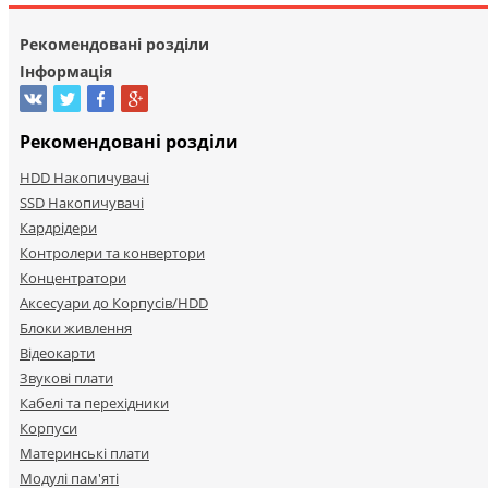
Рекомендовані розділи
Інформація
Рекомендовані розділи
HDD Накопичувачі
SSD Накопичувачі
Кардрідери
Контролери та конвертори
Концентратори
Аксесуари до Корпусів/HDD
Блоки живлення
Відеокарти
Звукові плати
Кабелі та перехідники
Корпуси
Материнські плати
Модулі пам'яті