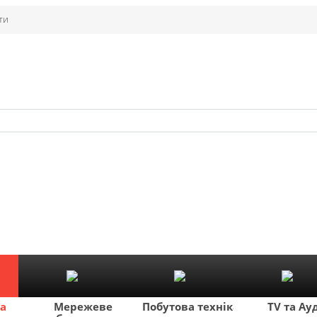
ти
ка
Мережеве
Побутова техніка
TV та Ау