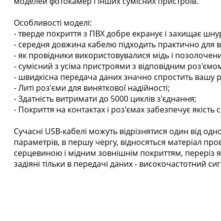
моделей фотокамер і інших сумісних пристроїв.
Особливості моделі:
- тверде покриття з ПВХ добре екранує і захищає шну
- середня довжина кабелю підходить практично для в
- як провідники використовувалися мідь і позолочен
- сумісний з усіма пристроями з відповідним роз'ємо
- швидкісна передача даних значно спростить вашу р
- Литі роз'єми для виняткової надійності;
- Здатність витримати до 5000 циклів з'єднання;
- Покриття на контактах і роз'ємах забезпечує якість
Сучасні USB-кабелі можуть відрізнятися один від одн
параметрів, в першу чергу, відносяться матеріал пров
серцевиною і мідним зовнішнім покриттям, переріз я
задіяні тільки в передачі даних - високочастотний 