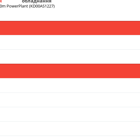
я
обладнання
.0m PowerPlant (KD00AS1227)