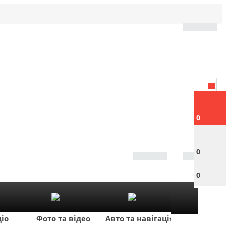
0
0
0
діо
Фото та відео
Авто та навігація