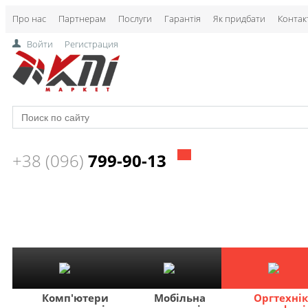
Про нас
Партнерам
Послуги
Гарантія
Як придбати
Контак
Войти
Регистрация
+38 (096)
799-90-13
Комп'ютери
Мобільна
Оргтехні