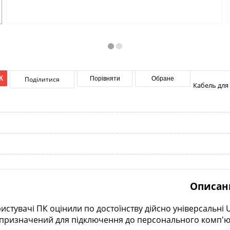
К
Поділитися
Порівняти
Обране
Кабель для
Описан
истувачі ПК оцінили по достоїнству дійсно універсальні
призначений для підключення до персонального комп'юте