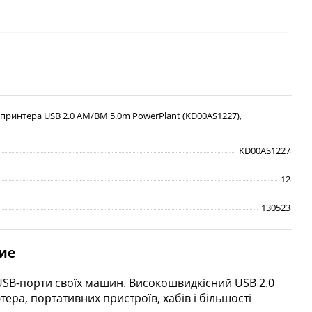
 принтера USB 2.0 AM/BM 5.0m PowerPlant (KD00AS1227),
KD00AS1227
12
130523
ие
 USB-порти своїх машин. Високошвидкісний USB 2.0
ра, портативних пристроїв, хабів і більшості