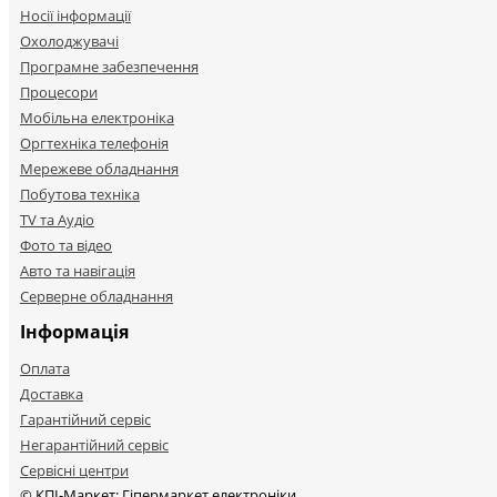
Носії інформації
Охолоджувачі
Програмне забезпечення
Процесори
Мобільна електроніка
Оргтехніка телефонія
Мережеве обладнання
Побутова техніка
TV та Аудіо
Фото та відео
Авто та навігація
Серверне обладнання
Інформація
Оплата
Доставка
Гарантійний сервіс
Негарантійний сервіс
Сервісні центри
© КПІ-Маркет: Гіпермаркет електроніки