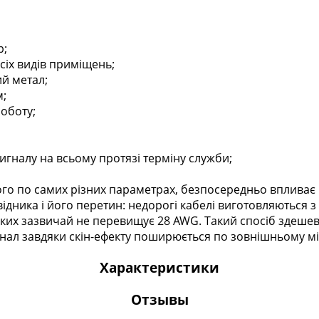
р;
сіх видів приміщень;
ий метал;
м;
оботу;
 сигналу на всьому протязі терміну служби;
ого по самих різних параметрах, безпосередньо впливає на
ідника і його перетин: недорогі кабелі виготовляються з 
ких зазвичай не перевищує 28 AWG. Такий спосіб здешев
сигнал завдяки скін-ефекту поширюється по зовнішньому 
Характеристики
Отзывы