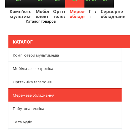
Комп'ютери
Мобільна
Оргтехніка
Мережеве
Побутова
TV
Фото
Авто
Серверне
мультимедіа
електроніка
телефонія
обладнання
техніка
та
та
та
обладнання
Аудіо
відео
навігація
Каталог товаров
Меню
КАТАЛОГ
Комп'ютери мультимедіа
Мобільна електроніка
Оргтехніка телефонія
Мережеве обладнання
Побутова техніка
TV та Аудіо