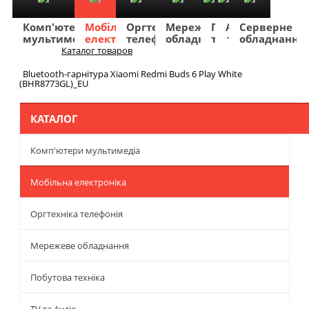
Комп'ютери
Мобільна
Оргтехніка
Мережеве
Побутова
TV
Фото
Авто
Серверне
мультимедіа
електроніка
телефонія
обладнання
техніка
та
та
та
обладнання
Аудіо
відео
навігація
Каталог товаров
Меню
Bluetooth-гарнітура Xiaomi Redmi Buds 6 Play White
(BHR8773GL)_EU
КАТАЛОГ
Комп'ютери мультимедіа
Мобільна електроніка
Оргтехніка телефонія
Мережеве обладнання
Побутова техніка