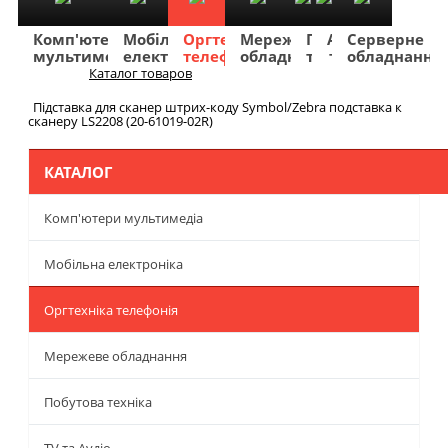
Комп'ютери
Мобільна
Оргтехніка
Мережеве
Побутова
TV
Фото
Авто
Серверне
мультимедіа
електроніка
телефонія
обладнання
техніка
та
та
та
обладнання
Аудіо
відео
навігація
Каталог товаров
Меню
Підставка для сканер штрих-коду Symbol/Zebra подставка к
сканеру LS2208 (20-61019-02R)
КАТАЛОГ
Комп'ютери мультимедіа
Мобільна електроніка
Оргтехніка телефонія
Мережеве обладнання
Побутова техніка